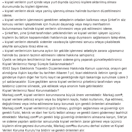
• kişisel verilerin yurt içinde veya yurt dışında üçüncü kişilere aktarılmış olması
durumunda bu kişileri öğrenme;
• kişisel verilerin eksik veya yanlış işlenmiş olması halinde bunların düzeltilmesini
isteme;
• kişisel verilerin işlenmesini gerektiren sebeplerin ortadan kalkması veya Şirket’in söz
konusu verileri işleyebilmek için hukuki dayanağı veya meşru menfaatinin
bulunmaması halinde kişisel verilerin silinmesini veya yok edilmesini isteme;
• Şirket’ten, yine Şirket tarafından yetkilendirilen ve kişisel verileri işleyen üçüncü
kişilerin bu bölüm kapsamındaki haklarınıza saygı duymasını sağlamasını talep etme;
• kişisel verilerin otomatik sistemler vasıtasıyla işlenmesi sonucu ortaya çıkabilecek
aleyhte sonuçlara itiraz etme ve;
• kişisel verilerinizin kanuna aykırı bir şekilde işlenmesi sebebiyle zarara uğramanız
halinde bu zararın tazmin edilmesini isteme hakkına sahipsiniz.
Üyelik ve iletişim tercihlerinizi her zaman sisteme giriş yaparak güncelleyebilirsiniz.
Kişisel Verileriniz Hangi Süreyle Saklanmaktadır?
6563 Sayılı Elektronik Ticaretin Düzenlenmesi Hakkında Kanun uyarınca; onayın geri
alındığına ilişkin kayıtlar bu tarihten itibaren 1 yıl; ticari elektronik iletinin içeriği ve
gönderiye ilişkin diğer her türlü kayıt ise gerektiğinde ilgili bakanlığa sunulmak üzere 3
yıl saklanacaktır. Süre geçtikten sonra kişisel verileriniz şirketimiz tarafından veya
talebiniz üzerine silinecek, yok edilecek veya anonim hale getirilecektir.
Kişisel Verileriniz Nasıl Korunmaktadır?
Markajj.com®, kişisel verilerin korunmasına büyük önem vermektedir. Markajj.com®,
kişisel verilere yetkisiz erişim veya bu bilgilerin kaybı, hatalı kullanımı, ifşa edilmesi,
değiştirilmesi veya imha edilmesine karşı korumak için gerekli önlemleri almaktadır.
Markajj.com®, kişisel verilerinizi gizli tutmayı, gizliliğin sağlanması ve güvenliği için
gerekli fiziki, teknik ve idari her türlü tedbiri almayı ve gerekli özeni göstermeyi taahhüt
etmektedir. Markajj.com®’un gerekli bilgi güvenliği önlemlerini almasına karşın, Site’ye
ve sisteme yapılan saldırılar sonucunda kişisel verilerin zarar görmesi veya üçüncü
kişilerin eline geçmesi durumunda, Markajj.com®bu durumu derhal sizlere ve Kişisel
Verileri Koruma Kurulu’na bildirir ve gerekli önlemleri alır.