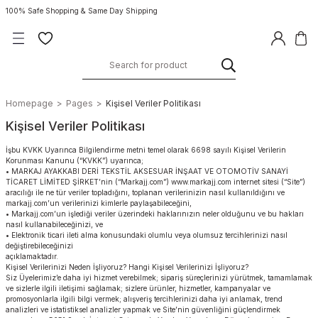
100% Safe Shopping & Same Day Shipping
Homepage
Pages
Kişisel Veriler Politikası
Kişisel Veriler Politikası
İşbu KVKK Uyarınca Bilgilendirme metni temel olarak 6698 sayılı Kişisel Verilerin
Korunması Kanunu (“KVKK”) uyarınca;
• MARKAJ AYAKKABI DERİ TEKSTİL AKSESUAR İNŞAAT VE OTOMOTİV SANAYİ
TİCARET LİMİTED ŞİRKET’nin (“Markajj.com”) www.markajj.com internet sitesi (“Site”)
aracılığı ile ne tür veriler topladığını, toplanan verilerinizin nasıl kullanıldığını ve
markajj.com’un verilerinizi kimlerle paylaşabileceğini,
• Markajj.com’un işlediği veriler üzerindeki haklarınızın neler olduğunu ve bu hakları
nasıl kullanabileceğinizi, ve
• Elektronik ticari ileti alma konusundaki olumlu veya olumsuz tercihlerinizi nasıl
değiştirebileceğinizi
açıklamaktadır.
Kişisel Verilerinizi Neden İşliyoruz? Hangi Kişisel Verilerinizi İşliyoruz?
Siz Üyelerimiz’e daha iyi hizmet verebilmek; sipariş süreçlerinizi yürütmek, tamamlamak
ve sizlerle ilgili iletişimi sağlamak; sizlere ürünler, hizmetler, kampanyalar ve
promosyonlarla ilgili bilgi vermek; alışveriş tercihlerinizi daha iyi anlamak, trend
analizleri ve istatistiksel analizler yapmak ve Site’nin güvenliğini güçlendirmek