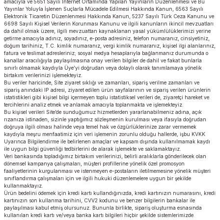
amacıyla ve 5651 Sayılı İnternet Ortamında Yapılan Yayınların Düzenlenmesi ve Bu
Yayınlar Yoluyla İşlenen Suçlarla Mücadele Edilmesi Hakkında Kanun, 6563 Sayılı
Elektronik Ticaretin Düzenlenmesi Hakkında Kanun, 5237 Sayılı Türk Ceza Kanunu ve
6698 Sayılı Kişisel Verilerin Korunması Kanunu ve ilgili kanunların ikincil mevzuatları
da dahil olmak üzere, ilgili mevzuattan kaynaklanan yasal yükümlülüklerimizi yerine
getirme amacıyla adınız, soyadınız, e-posta adresiniz, telefon numaranız, cinsiyetiniz,
doğum tarihiniz, T.C. kimlik numaranız, vergi kimlik numaranız, kişisel ilgi alanlarınız,
fatura ve teslimat adresleriniz; sosyal medya hesaplarıyla bağlanmanız durumunda o
kanallar aracılığıyla paylaşılmasına onay verilen bilgiler de dahil ve fakat bunlarla
sınırlı olmamak kaydıyla Üye’yi doğrudan veya dolaylı olarak tanımlamaya yönelik
birtakım verilerinizi işlemekteyiz.
Bu veriler haricinde, Site ziyaret sıklığı ve zamanları, sipariş verilme zamanları ve
sipariş anındaki IP adresi, ziyaret edilen ürün sayfalarının ve sipariş verilen ürünlerin
istatistikleri gibi kişisel bilgi içermeyen toplu istatistiksel verileri de, ziyaretçi hareket ve
tercihlerini analiz etmek ve anlamak amacıyla toplanmakta ve işlemekteyiz.
Bu kişisel verileri Site’de sunduğumuz hizmetlerden yararlanabilmeniz adına, açık
rızanıza istinaden, sizinle yaptığımız sözleşmenin kurulması veya ifasıyla doğrudan
doğruya ilgili olması halinde veya temel hak ve özgürlüklerinize zarar vermemek
kaydıyla meşru menfaatimiz için veri işlemenin zorunlu olduğu hallerde, işbu KVKK
Uyarınca Bilgilendirme ile belirlenen amaçlar ve kapsam dışında kullanılmamak kaydı
ile uygun bilgi güvenliği tedbirlerini de alarak işlemekte ve saklamaktayız.
Veri bankasında topladığımız birtakım verilerinizi, belirli aralıklarla gönderilecek olan
dönemsel kampanya çalışmaları, müşteri profillerine yönelik özel promosyon
faaliyetlerinin kurgulanması ve istenmeyen e-postaların iletilmemesine yönelik müşteri
sınıflandırma çalışmaları için ve ilgili hukuki düzenlemelere uygun bir şekilde
kullanmaktayız.
Ürün bedelini ödemek için kredi kartı kullandığınızda, kredi kartınızın numarasını, kredi
kartınızın son kullanma tarihini, CVV2 kodunu ve benzer bilgilerin bankalar ile
paylaşılması kabul etmiş olursunuz. Bununla birlikte, sipariş oluşturma esnasında
kullanılan kredi kartı ve/veya banka kartı bilgileri hiçbir şekilde sistemlerimizde