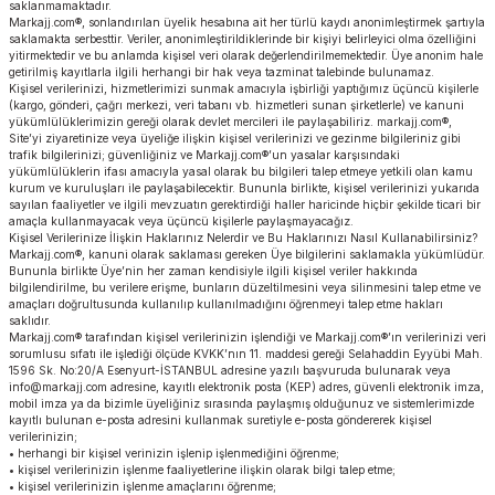
saklanmamaktadır.
Markajj.com®, sonlandırılan üyelik hesabına ait her türlü kaydı anonimleştirmek şartıyla
saklamakta serbesttir. Veriler, anonimleştirildiklerinde bir kişiyi belirleyici olma özelliğini
yitirmektedir ve bu anlamda kişisel veri olarak değerlendirilmemektedir. Üye anonim hale
getirilmiş kayıtlarla ilgili herhangi bir hak veya tazminat talebinde bulunamaz.
Kişisel verilerinizi, hizmetlerimizi sunmak amacıyla işbirliği yaptığımız üçüncü kişilerle
(kargo, gönderi, çağrı merkezi, veri tabanı vb. hizmetleri sunan şirketlerle) ve kanuni
yükümlülüklerimizin gereği olarak devlet mercileri ile paylaşabiliriz. markajj.com®,
Site’yi ziyaretinize veya üyeliğe ilişkin kişisel verilerinizi ve gezinme bilgileriniz gibi
trafik bilgilerinizi; güvenliğiniz ve Markajj.com®’un yasalar karşısındaki
yükümlülüklerin ifası amacıyla yasal olarak bu bilgileri talep etmeye yetkili olan kamu
kurum ve kuruluşları ile paylaşabilecektir. Bununla birlikte, kişisel verilerinizi yukarıda
sayılan faaliyetler ve ilgili mevzuatın gerektirdiği haller haricinde hiçbir şekilde ticari bir
amaçla kullanmayacak veya üçüncü kişilerle paylaşmayacağız.
Kişisel Verilerinize İlişkin Haklarınız Nelerdir ve Bu Haklarınızı Nasıl Kullanabilirsiniz?
Markajj.com®, kanuni olarak saklaması gereken Üye bilgilerini saklamakla yükümlüdür.
Bununla birlikte Üye’nin her zaman kendisiyle ilgili kişisel veriler hakkında
bilgilendirilme, bu verilere erişme, bunların düzeltilmesini veya silinmesini talep etme ve
amaçları doğrultusunda kullanılıp kullanılmadığını öğrenmeyi talep etme hakları
saklıdır.
Markajj.com® tarafından kişisel verilerinizin işlendiği ve Markajj.com®’ın verilerinizi veri
sorumlusu sıfatı ile işlediği ölçüde KVKK’nın 11. maddesi gereği Selahaddin Eyyübi Mah.
1596 Sk. No:20/A Esenyurt-İSTANBUL adresine yazılı başvuruda bulunarak veya
info@markajj.com adresine, kayıtlı elektronik posta (KEP) adres, güvenli elektronik imza,
mobil imza ya da bizimle üyeliğiniz sırasında paylaşmış olduğunuz ve sistemlerimizde
kayıtlı bulunan e-posta adresini kullanmak suretiyle e-posta göndererek kişisel
verilerinizin;
• herhangi bir kişisel verinizin işlenip işlenmediğini öğrenme;
• kişisel verilerinizin işlenme faaliyetlerine ilişkin olarak bilgi talep etme;
• kişisel verilerinizin işlenme amaçlarını öğrenme;