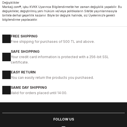
Değişiklikler
Markajj.com®, işbu KVKK Uyarınca Bilgilendirme’de her zaman değişiklik yapabilir. Bu
değişiklikler, değiştirilmiş yeni hüküm ve/veya politikaların Site’de yayınlanmasıyla
birlikte derhal geçerlilik kazanır. Böyle bir değişlik halinde, siz Üyelerimiz’e gerekli
bilgilendirme yapılacaktır.
FREE SHIPPING
Free shipping for purchases of 500 TL and above.
SAFE SHOPPING
Your credit card information is protected with a 256-bit SSL
certificate.
EASY RETURN
You can easily return the products you purchased.
SAME DAY SHIPPING
Valid for orders placed until 14:00.
FOLLOW US