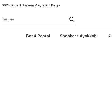
100% Güvenli Alışveriş & Aynı Gün Kargo
Bot & Postal
Sneakers Ayakkabı
Kl
KLASİK
2.Ürüne Sepette %20 İndirim & Aynı Gün Kargo
2.Ürüne
Ürünleri İncele →