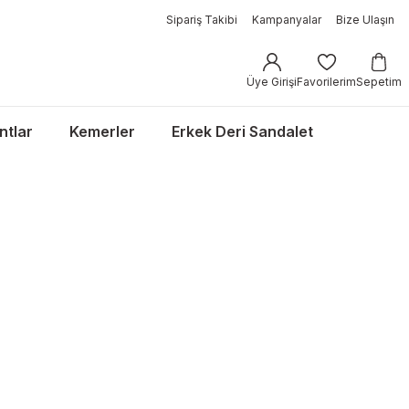
Sipariş Takibi
Kampanyalar
Bize Ulaşın
Üye Girişi
Favorilerim
Sepetim
ntlar
Kemerler
Erkek Deri Sandalet
CASUAL
%20 İndirim & Aynı Gün Kargo
ünleri İncele →