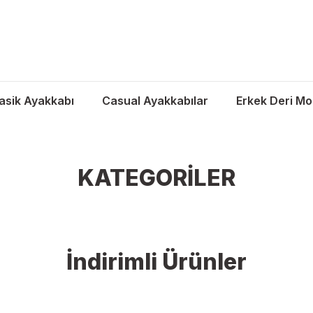
asik Ayakkabı
Casual Ayakkabılar
Erkek Deri Mo
KATEGORİLER
SNEAKERS
İndirimli Ürünler
 Sepette %20 İndirim & Aynı Gün Kargo
2.Ürüne Sepette 
Ürünleri İncele →
Ür